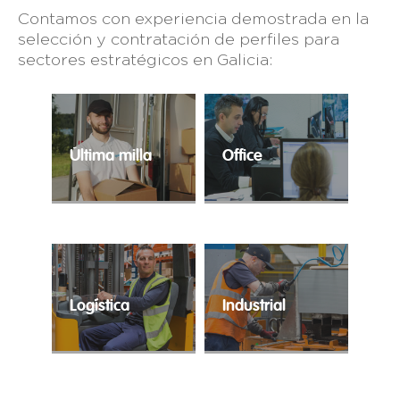
Contamos con experiencia demostrada en la
selección y contratación de perfiles para
sectores estratégicos en Galicia:
Última milla
Office
El e-commerce ha
Contratación ágil para
alcanzado cuotas
la cobertura de
históricas y precisa de
perfiles
profesionales expertos
administrativos.
en la distribución
puerta a puerta.
Logística
Industrial
Trabajo temporal para
Tu industria en las
cubrir los
mejores manos.
requerimientos
logísticos de tu