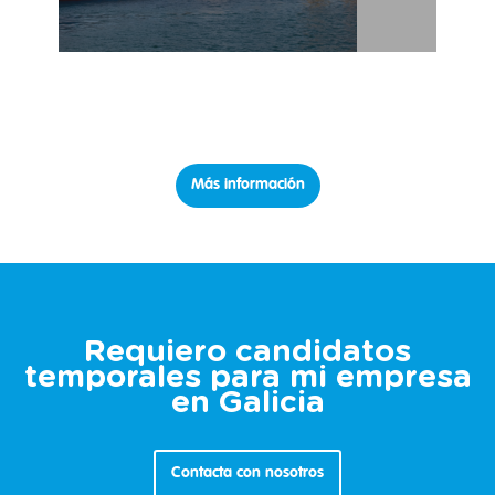
Más información
Requiero candidatos
temporales para mi empresa
en Galicia
Contacta con nosotros