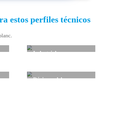
 estos perfiles técnicos
blanc.
Industrial
os
Tu industria en las mejores manos.
Régimen del mar
es
Trabajo temporal para régimen del
sector
mar.