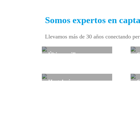
Somos expertos en capta
Llevamos más de 30 años conectando perf
Última milla
O
El e-commerce ha alcanzado cuotas
C
históricas y precisa de profesionales
d
expertos en la distribución puerta a
Hostelería
C
puerta.
Las necesidades temporales de tus
C
establecimientos totalmente
p
cubiertas.