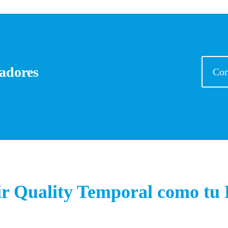
jadores
Con
c
ir Quality Temporal como t