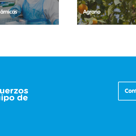
árnicas
Agrario
ontratación temporal de
Selección de puestos tempo
rofesionales del sector cárnico.
para todas las necesidades 
sector agrario.
fuerzos
Cont
uipo de