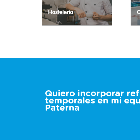
Hostelería
C
Las necesidades temporales de
C
tus establecimientos totalmente
p
cubiertas.
Quiero incorporar re
temporales en mi eq
Paterna