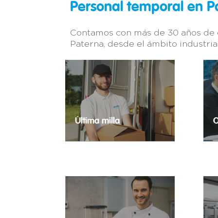
Personal temporal en P
Contamos con más de 30 años de e
Paterna, desde el ámbito industrial
Última milla
O
El e-commerce ha alcanzado
C
cuotas históricas y precisa de
c
profesionales expertos en la
a
distribución puerta a puerta.