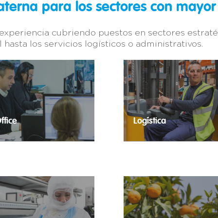
aterna para los sectores con may
xperiencia cubriendo puestos en sectores estraté
 hasta los servicios logísticos o administrativos.
ffice
Logística
ontratación ágil para la
Trabajo temporal para cubri
obertura de perfiles
requerimientos logísticos de
dministrativos.
compañía.