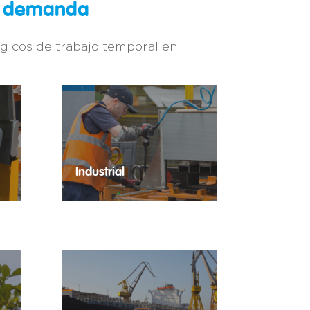
or demanda
gicos de trabajo temporal en
Industrial
r los
Tu industria en las mejores
 tu
manos.