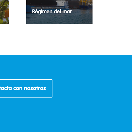
Régimen del mar
rales
Trabajo temporal para régimen
del
del mar.
acta con nosotros