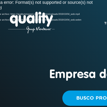
a error: Format(s) not supported or source(s) not
Reproductor
d
de
vídeo
r archivo: https://qualitytemporal.com/wp-content/uploads/2019/10/04_web.mp4
r archivo: https://qualitytemporal.com/wp-content/uploads/2019/10/04_web.webm
T
Empresa d
BUSCO PRO