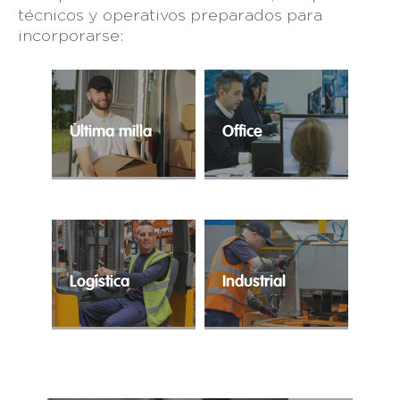
técnicos y operativos preparados para
incorporarse:
Última milla
Office
El e-commerce ha
Contratación ágil para
alcanzado cuotas
la cobertura de
históricas y precisa de
perfiles
profesionales expertos
administrativos.
en la distribución
puerta a puerta.
Logística
Industrial
Trabajo temporal para
Tu industria en las
cubrir los
mejores manos.
requerimientos
logísticos de tu
compañía.