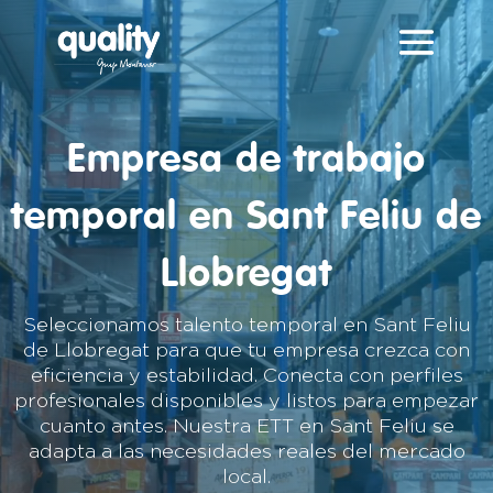
Reproductor
de
vídeo
Empresa de trabajo
temporal en Sant Feliu de
Llobregat
Seleccionamos talento temporal en Sant Feliu
de Llobregat para que tu empresa crezca con
eficiencia y estabilidad. Conecta con perfiles
profesionales disponibles y listos para empezar
cuanto antes. Nuestra ETT en Sant Feliu se
adapta a las necesidades reales del mercado
local.