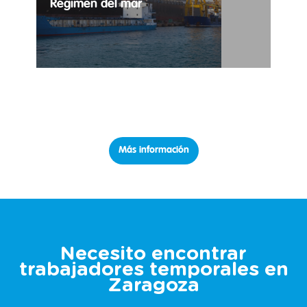
Régimen del mar
Trabajo temporal para régimen del mar.
Más información
Necesito encontrar
trabajadores temporales en
Zaragoza