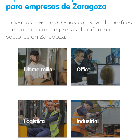
para empresas de Zaragoza
Llevamos más de 30 años conectando perfiles
temporales con empresas de diferentes
sectores en Zaragoza.
Última milla
Office
El e-commerce ha
Contratación ágil para
alcanzado cuotas
la cobertura de
históricas y precisa de
perfiles
profesionales expertos
administrativos.
en la distribución
puerta a puerta.
Logística
Industrial
Trabajo temporal para
Tu industria en las