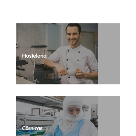
cubrir los
mejores manos.
requerimientos
logísticos de tu
compañía.
Hostelería
Las necesidades temporales de tus
establecimientos totalmente cubiertas.
Cárnicas