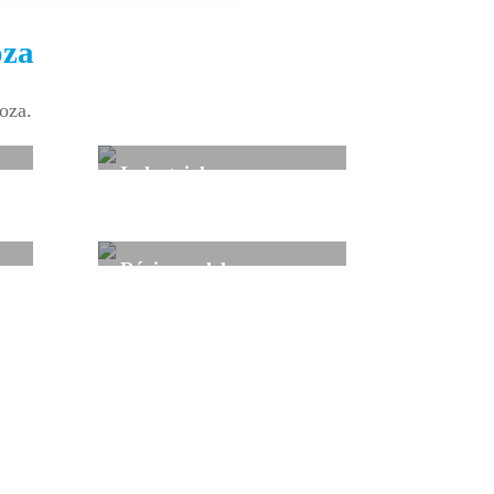
oza
oza.
Industrial
os
Tu industria en las mejores manos.
Régimen del mar
es
Trabajo temporal para régimen del
sector
mar.