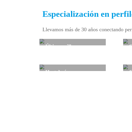
Especialización en perfi
Llevamos más de 30 años conectando perfi
Última milla
O
El e-commerce ha alcanzado cuotas
C
históricas y precisa de profesionales
d
expertos en la distribución puerta a
Hostelería
C
puerta.
Las necesidades temporales de tus
C
establecimientos totalmente
p
cubiertas.