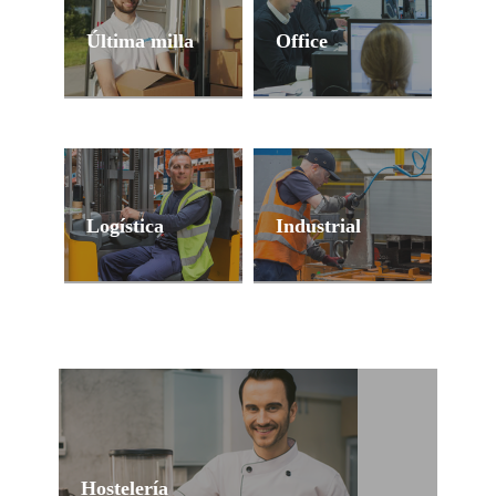
Última milla
Office
El e-commerce ha
Contratación ágil para la
alcanzado cuotas
cobertura de perfiles
históricas y precisa de
administrativos.
profesionales expertos
en la distribución puerta
a puerta.
Logística
Industrial
Trabajo temporal para
Tu industria en las
cubrir los
mejores manos.
requerimientos logísticos
de tu compañía.
Hostelería