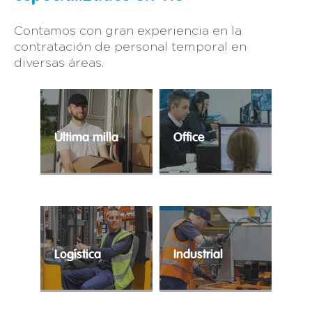
Contamos con gran experiencia en la
contratación de personal temporal en
diversas áreas.
Última milla
Office
El e-commerce ha
Contratación ágil para
alcanzado cuotas
la cobertura de
históricas y precisa de
perfiles
profesionales expertos
administrativos.
en la distribución
puerta a puerta.
Logística
Industrial
Trabajo temporal para
Tu industria en las
cubrir los
mejores manos.
requerimientos