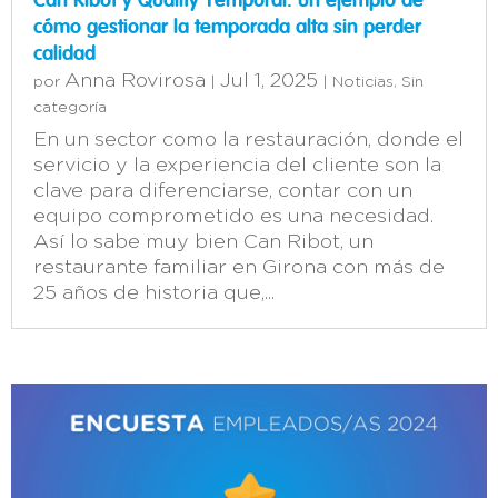
Can Ribot y Quality Temporal: un ejemplo de
cómo gestionar la temporada alta sin perder
calidad
Anna Rovirosa
Jul 1, 2025
por
|
|
Noticias
,
Sin
categoría
En un sector como la restauración, donde el
servicio y la experiencia del cliente son la
clave para diferenciarse, contar con un
equipo comprometido es una necesidad.
Así lo sabe muy bien Can Ribot, un
restaurante familiar en Girona con más de
25 años de historia que,...