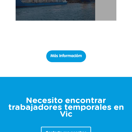
Trabajo temporal para régimen del mar.
Más Informacióm
Necesito encontrar
trabajadores temporales en
Vic