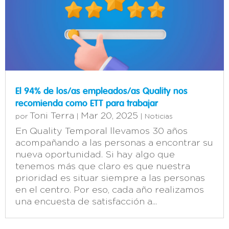
El 94% de los/as empleados/as Quality nos
recomienda como ETT para trabajar
Toni Terra
Mar 20, 2025
por
|
|
Noticias
En Quality Temporal llevamos 30 años
acompañando a las personas a encontrar su
nueva oportunidad. Si hay algo que
tenemos más que claro es que nuestra
prioridad es situar siempre a las personas
en el centro. Por eso, cada año realizamos
una encuesta de satisfacción a...