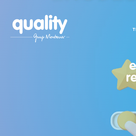
T
e
r