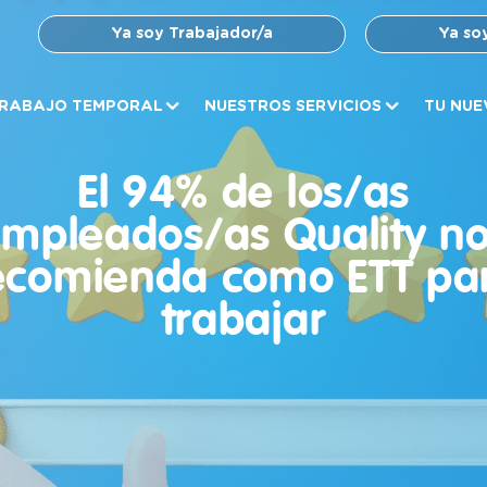
Ya soy Trabajador/a
Ya so
RABAJO TEMPORAL
NUESTROS SERVICIOS
TU NUE
El 94% de los/as
mpleados/as Quality n
ecomienda como ETT pa
trabajar