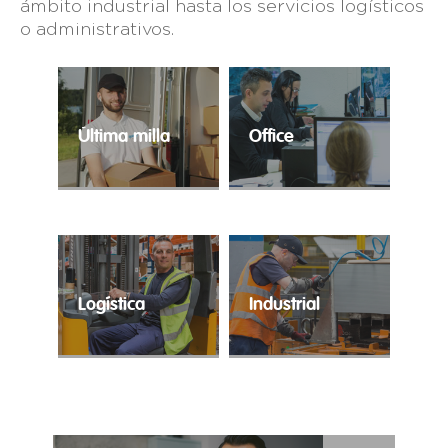
ámbito industrial hasta los servicios logísticos
o administrativos.
Última milla
Office
El e-commerce ha
Contratación ágil para
alcanzado cuotas
la cobertura de
históricas y precisa de
perfiles
profesionales expertos
administrativos.
en la distribución
puerta a puerta.
Logística
Industrial
Trabajo temporal para
Tu industria en las
cubrir los
mejores manos.
requerimientos
logísticos de tu
compañía.