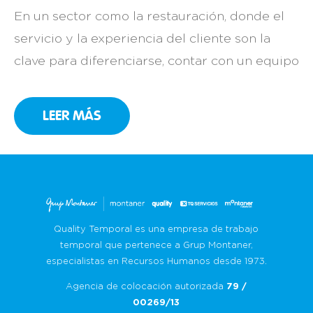
En un sector como la restauración, donde el
servicio y la experiencia del cliente son la
clave para diferenciarse, contar con un equipo
comprometido es una necesidad. Así lo sabe
muy bien Can Ribot, un restaurante familiar
LEER MÁS
en Girona con más de 25 años de historia que,
año tras año, ha convertido la cocina catalana
[…]
Quality Temporal es una empresa de trabajo
temporal que pertenece a Grup Montaner,
especialistas en Recursos Humanos desde 1973.
Agencia de colocación autorizada
79 /
00269/13