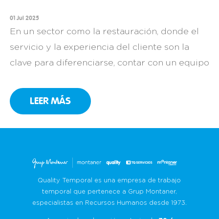
01 Jul 2025
En un sector como la restauración, donde el
servicio y la experiencia del cliente son la
clave para diferenciarse, contar con un equipo
comprometido es una necesidad. Así lo sabe
muy bien Can Ribot, un restaurante familiar
LEER MÁS
en Girona con más de 25 años de historia que,
año tras año, ha convertido la cocina catalana
[…]
Quality Temporal es una empresa de trabajo
temporal que pertenece a Grup Montaner,
especialistas en Recursos Humanos desde 1973.