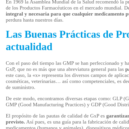
En 1969 la Asamblea Mundial de la Salud recomendó la pri
de los Productos Farmacéuticos en el mercado mundial. 
integral y necesaria para que cualquier medicamento p
perdura hasta nuestros días.
Las Buenas Prácticas de Pr
actualidad
Con el paso del tiempo las GMP se han perfeccionado y 
GxP, que no es más que una abreviatura general para las
p
este caso, la «x» representa los diversos campos de aplicaci
cosméticas, veterinarias… así como competenciales, es deci
de suministro.
De este modo, encontramos diversas etapas como: GLP (Go
GMP (Good Manufacturing Practices) y GDP (Good Distrib
El propósito de las pautas de calidad de GxP es
garantiza
previsto.
Así pues, es una guía para la fabricación de cali
medicamentos (humanos y animales), dispositivos médicos