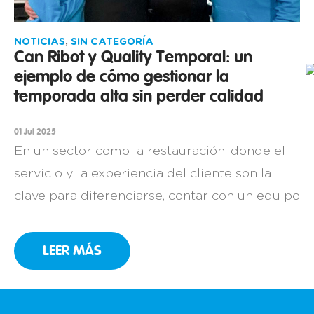
NOTICIAS
,
SIN CATEGORÍA
Can Ribot y Quality Temporal: un
ejemplo de cómo gestionar la
temporada alta sin perder calidad
01 Jul 2025
En un sector como la restauración, donde el
servicio y la experiencia del cliente son la
clave para diferenciarse, contar con un equipo
comprometido es una necesidad. Así lo sabe
muy bien Can Ribot, un restaurante familiar
LEER MÁS
en Girona con más de 25 años de historia que,
año tras año, ha convertido la cocina catalana
[…]