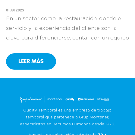
01 Jul 2025
En un sector como la restauración, donde el
servicio y la experiencia del cliente son la
clave para diferenciarse, contar con un equipo
comprometido es una necesidad. Así lo sabe
muy bien Can Ribot, un restaurante familiar
LEER MÁS
en Girona con más de 25 años de historia que,
año tras año, ha convertido la cocina catalana
[…]
Quality Temporal es una empresa de trabajo
temporal que pertenece a Grup Montaner,
especialistas en Recursos Humanos desde 1973.