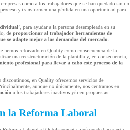
s empresas como a los trabajadores que se han quedado sin un
te proceso y transformen una pérdida en una oportunidad para
dividual
’, para ayudar a la persona desempleada en su
lo, de
proporcionar al trabajador herramientas de
 que se adapte mejor a las demandas del mercado
.
que hemos reforzado en Quality como consecuencia de la
izar una reestructuración de la plantilla y, en consecuencia,
iento profesional para llevar a cabo este proceso de la
os discontinuos, en Quality ofrecemos servicios de
Principalmente, aunque no únicamente, nos centramos en
ración
a los trabajadores inactivos y/o en propuestas
on la Reforma Laboral
la Reforma Laboral al Outplacement y qué puede hacer esta