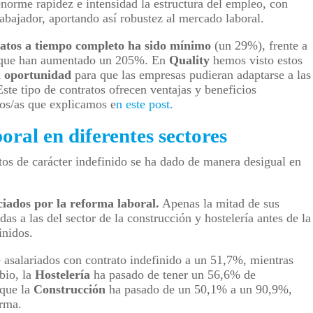
norme rapidez e intensidad la estructura del empleo, con
abajador, aportando así robustez al mercado laboral.
ratos a tiempo completo ha sido mínimo
(un 29%), frente a
ue han aumentado un 205%. En
Quality
hemos visto estos
 oportunidad
para que las empresas pudieran adaptarse a las
ste tipo de contratos ofrecen ventajas y beneficios
os/as que explicamos e
n este post.
ral en diferentes sectores
tos de carácter indefinido se ha dado de manera desigual en
iados por la reforma laboral.
Apenas la mitad de sus
das a las del sector de la construcción y hostelería antes de la
inidos.
 asalariados con contrato indefinido a un 51,7%, mientras
bio, la
Hostelería
ha pasado de tener un 56,6% de
 que la
Construcción
ha pasado de un 50,1% a un 90,9%,
orma.