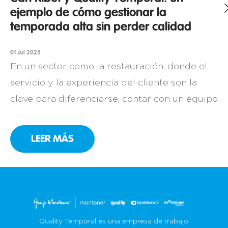
ejemplo de cómo gestionar la
temporada alta sin perder calidad
01 Jul 2025
En un sector como la restauración, donde el
servicio y la experiencia del cliente son la
clave para diferenciarse, contar con un equipo
comprometido es una necesidad. Así lo sabe
muy bien Can Ribot, un restaurante familiar
LEER MÁS
en Girona con más de 25 años de historia que,
año tras año, ha convertido la cocina catalana
[…]
Quality Temporal es una empresa de trabajo