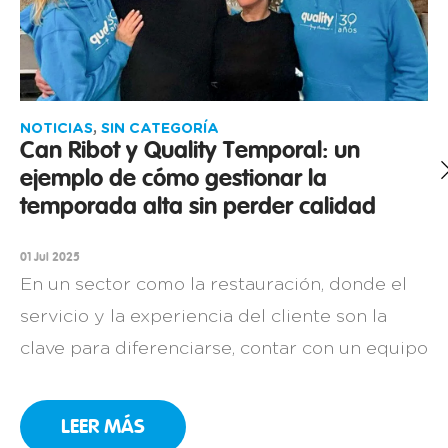
NOTICIAS
,
SIN CATEGORÍA
Can Ribot y Quality Temporal: un
ejemplo de cómo gestionar la
temporada alta sin perder calidad
01 Jul 2025
En un sector como la restauración, donde el
servicio y la experiencia del cliente son la
clave para diferenciarse, contar con un equipo
comprometido es una necesidad. Así lo sabe
muy bien Can Ribot, un restaurante familiar
LEER MÁS
en Girona con más de 25 años de historia que,