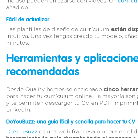
incluso pueden enlazarse con vídeos. Un
curríc
añadido.
Fácil de actualizar
Las plantillas de diseño de currículum
están dis
intuitiva. Una vez tengas creado tu modelo, añad
minutos.
Herramientas y aplicacione
recomendadas
Desde Quality hemos seleccionado
cinco herram
para hacer tu currículum online. La mayoría so
y te permiten descargar tu CV en PDF, imprimirlo
LinkedIn.
DoYouBuzz: una guía fácil y sencilla para hacer tu CV
DoYouBuzz
es una web francesa pionera en el di