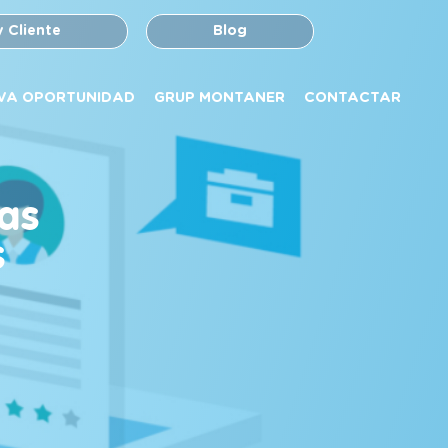
y Cliente
Blog
VA OPORTUNIDAD
GRUP MONTANER
CONTACTAR
las
s