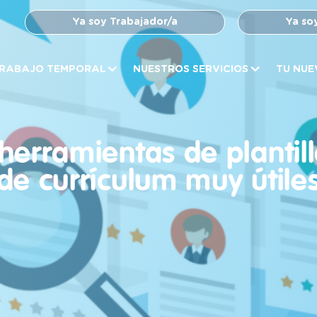
Ya soy Trabajador/a
Ya so
RABAJO TEMPORAL
NUESTROS SERVICIOS
TU NUE
herramientas de plantil
de currículum muy útile